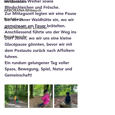
entdeckten Weiher sowie 
Wettbewerbe
Blindschleichen und Frösche.
ARBORANA-Mittwoch
Zur Mittagszeit legten wir eine Pause 
Workshops
bei der Joner Waldhütte ein, wo wir 
gemeinsam am Feuer brätelten. 
Ausserschulische Lernorte
Anschliessend führte uns der Weg ins 
Projektwoche
Dorf Jonen, wo wir uns eine kleine 
Glacépause gönnten, bevor wir mit 
dem Postauto zurück nach Affoltern 
fuhren.
Ein rundum gelungener Tag voller 
Spass, Bewegung, Spiel, Natur und 
Gemeinschaft!