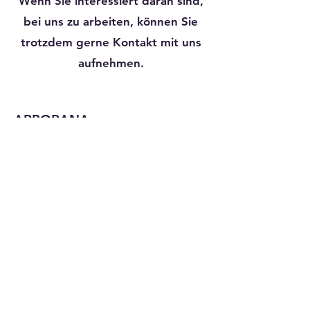
Wenn Sie interessiert daran sind,
bei uns zu arbeiten, können Sie
trotzdem gerne Kontakt mit uns
aufnehmen.
ARBORANA
Oberdorfstrasse 4
8910 Affoltern am Albis
043 543 59 44
info(@)arborana.ch
Menü
Start
Tag der offenen Tür