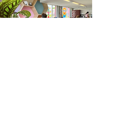
Schulzeiten
Wir unterscheiden grundsätzlich
zwischen Schulöffnungs- und
Unterrichtszeiten.
Schulöffnungszeiten
Montag, Dienstag, Donnerstag,