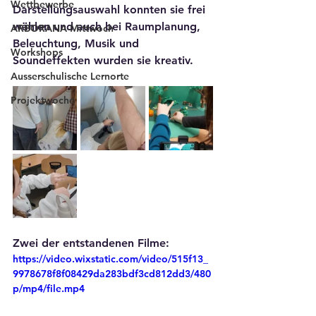
Wettbewerbe
Darstellungsauswahl konnten sie frei 
wählen und auch bei Raumplanung, 
ARBORANA-Mittwoch
Beleuchtung, Musik und 
Workshops
Soundeffekten wurden sie kreativ. 
Ausserschulische Lernorte
Projektwoche
Zwei der entstandenen Filme:
https://video.wixstatic.com/video/515f13_
9978678f8f08429da283bdf3cd812dd3/480
p/mp4/file.mp4