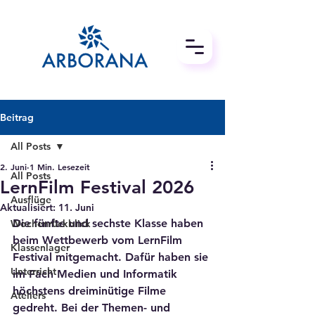
Beitrag
All Posts
2. Juni
1 Min. Lesezeit
All Posts
LernFilm Festival 2026
Ausflüge
Aktualisiert:
11. Juni
Die fünfte und sechste Klasse haben 
Wochenrückblick
beim Wettbewerb vom LernFilm 
Klassenlager
Festival mitgemacht. Dafür haben sie 
Unterricht
im Fach Medien und Informatik 
höchstens dreiminütige Filme 
Ateliers
gedreht. Bei der Themen- und 