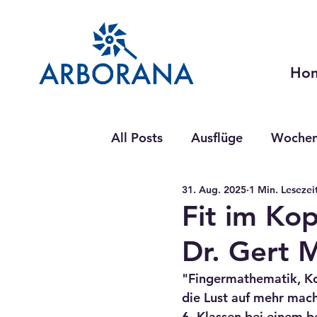
Ho
All Posts
Ausflüge
Wochen
31. Aug. 2025
1 Min. Lesezei
ARBORANA-Mittwoch
Wo
Fit im Ko
Dr. Gert M
"Fingermathematik, Kop
die Lust auf mehr mach
6. Klassen bei einem