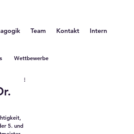
agogik
Team
Kontakt
Intern
s
Wettbewerbe
oche
r.
tigkeit, 
er 5. und 
meister 