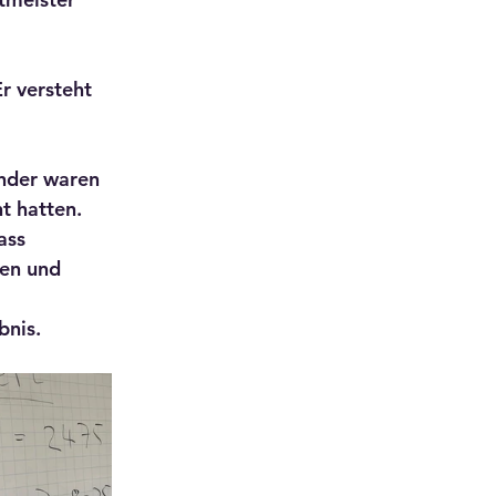
r versteht 
nder waren 
ht hatten.
ass 
en und 
bnis. 