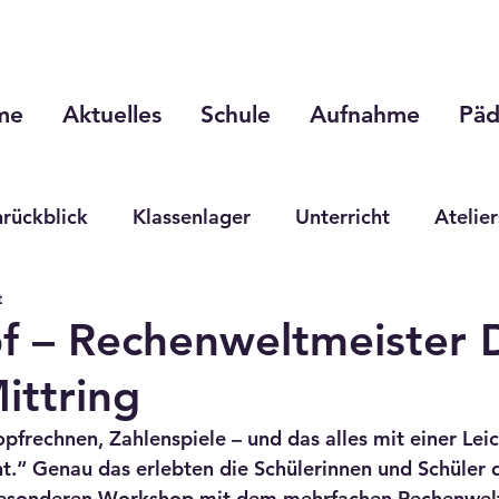
me
Aktuelles
Schule
Aufnahme
Päd
rückblick
Klassenlager
Unterricht
Atelier
t
rkshops
Ausserschulische Lernorte
Projektw
pf – Rechenweltmeister D
ittring
frechnen, Zahlenspiele – und das alles mit einer Leich
t.“ Genau das erlebten die Schülerinnen und Schüler d
 besonderen Workshop mit dem mehrfachen Rechenwelt