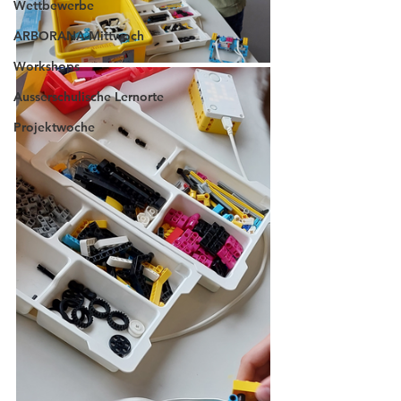
Wettbewerbe
ARBORANA-Mittwoch
Workshops
Ausserschulische Lernorte
Projektwoche