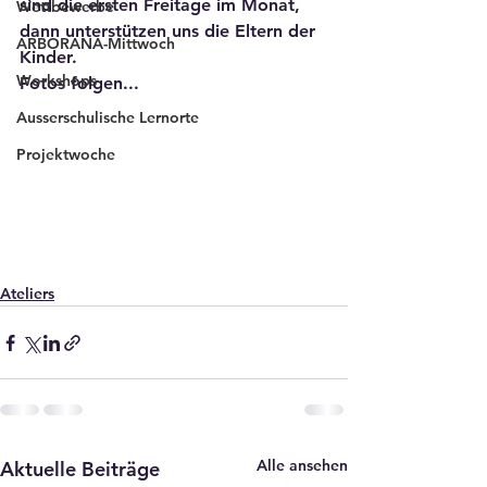
sind die ersten Freitage im Monat, 
Wettbewerbe
dann unterstützen uns die Eltern der 
ARBORANA-Mittwoch
Kinder.
Workshops
Fotos folgen...
Ausserschulische Lernorte
Projektwoche
Ateliers
Alle ansehen
Aktuelle Beiträge