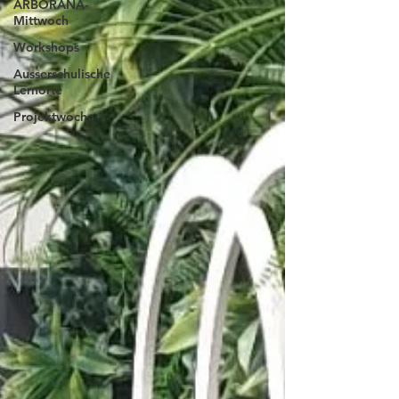
ARBORANA-
Mittwoch
Workshops
Ausserschulische
Lernorte
Projektwoche